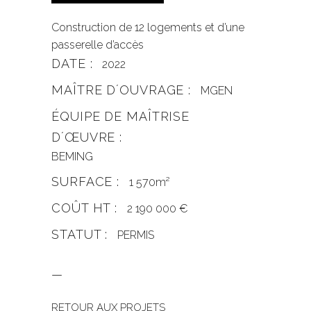
Construction de 12 logements et d’une
passerelle d’accès
DATE :
2022
MAÎTRE DʼOUVRAGE :
MGEN
ÉQUIPE DE MAÎTRISE
DʼŒUVRE :
BEMING
SURFACE :
1 570m²
COÛT HT :
2 190 000 €
STATUT :
PERMIS
—
RETOUR AUX PROJETS