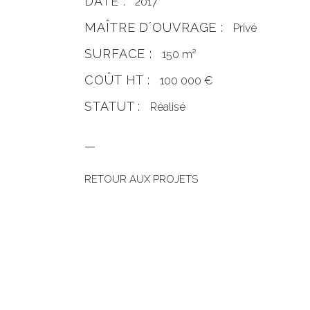
DATE :
2017
MAÎTRE DʼOUVRAGE :
Privé
SURFACE :
150 m²
COÛT HT :
100 000 €
STATUT :
Réalisé
—
RETOUR AUX PROJETS